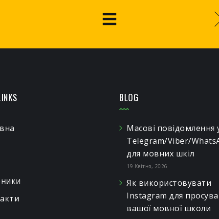
LINKS
BLOG
вна
Масові повідомлення 
Telegram/Viber/Whats
для мовних шкіл
19 Квітня, 2026
бники
Як використовувати
Instagram для просув
акти
вашої мовної школи