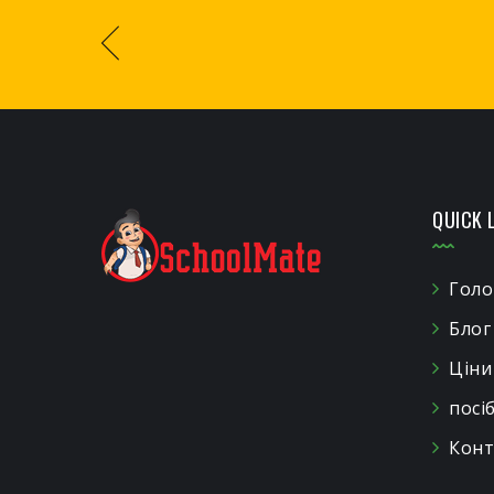
QUICK 
Голо
Блог
Ціни
посі
Конт