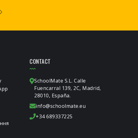
CONTACT
у
SchoolMate S.L. Calle
Fuencarral 139, 2C, Madrid,
App
28010, España.
info@schoolmate.eu
+34 689337225
ання